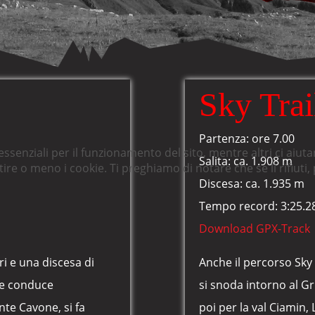
Sky Trai
Partenza: ore 7.00
essenziali per il funzionamento del sito, mentre altri ci aiut
Salita: ca. 1.908 m
e o meno i cookie. Ti preghiamo di notare che se li rifiuti, p
Discesa: ca. 1.935 m
Tempo record: 3:25.28
Download GPX-Track
ri e una discesa di
Anche il percorso Sky 
 e conduce
si snoda intorno al G
onte Cavone, si fa
poi per la val Ciamin,