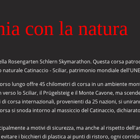
ia con la natura
e della Rosengarten Schlern Skymarathon. Questa corsa patr
o naturale Catinaccio - Sciliar, patrimonio mondiale dell'UN
corso lungo offre 45 chilometri di corsa in un ambiente mon
erso lo Sciliar, il Prügelsteig e il Monte Cavone, ma scende
i di corsa internazionali, provenienti da 25 nazioni, si uniran
La corsa si snoda intorno al massiccio del Catinaccio, dichiar
ipalmente a motivi di sicurezza, ma anche al rispetto dell'amb
evitare i bicchieri di plastica ai punti di ristoro, ogni corr