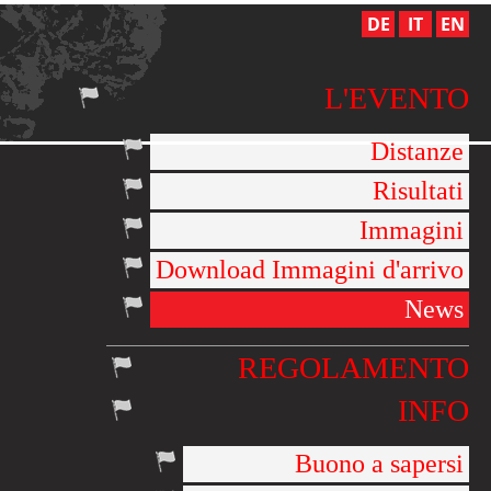
DE
IT
EN
L'EVENTO
Distanze
Risultati
Immagini
Download Immagini d'arrivo
News
REGOLAMENTO
INFO
Buono a sapersi