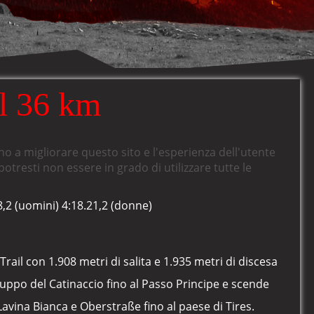
l 36 km
ano a migliorare questo sito e l'esperienza dell'utente
otresti non essere in grado di utilizzare tutte le
,2 (uomini) 4:18.21,2 (donne)
Trail con 1.908 metri di salita e 1.935 metri di discesa
ruppo del Catinaccio fino al Passo Principe e scende
 Lavina Bianca e Oberstraße fino al paese di Tires.