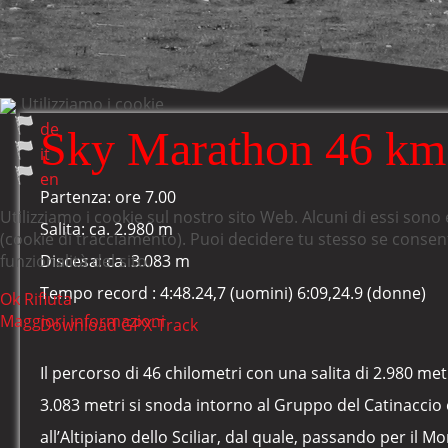
Utilizziamo i cookie
de
Sky Marathon 46 km
it
en
Partenza: ore 7.00
Utilizziamo i cookie sul nostro sito Web. Alcuni di essi sono 
Salita: ca. 2.980 m
(cookie di tracciamento). Puoi decidere tu stesso se consentir
funzionalità del sito.
Discesa: ca. 3.083 m
Tempo record : 4:48.24,7 (uomini) 6:09,24.9 (donne)
Ok
Rifiuta
Maggiori informazioni
Download GPX-Track
Il percorso di 46 chilometri con una salita di 2.980 met
3.083 metri si snoda intorno al Gruppo del Catinaccio
all’Altipiano dello Sciliar, dal quale, passando per il M